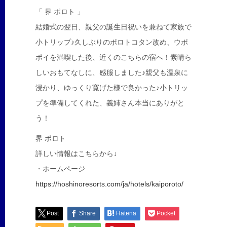
「 界 ポロト 」
結婚式の翌日、親父の誕生日祝いを兼ねて家族で
小トリップ♪久しぶりのポロトコタン改め、ウポ
ポイを満喫した後、近くのこちらの宿へ！素晴ら
しいおもてなしに、感服しました♪親父も温泉に
浸かり、ゆっくり寛げた様で良かった♪小トリッ
プを準備してくれた、義姉さん本当にありがと
う！
界 ポロト
詳しい情報はこちらから↓
・ホームページ
https://hoshinoresorts.com/ja/hotels/kaiporoto/
Post
Share
Hatena
Pocket