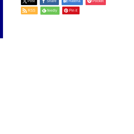
Post
Share
Hatena
Pocket
RSS
feedly
Pin it