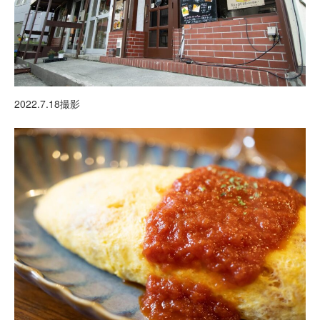
2022.7.18撮影