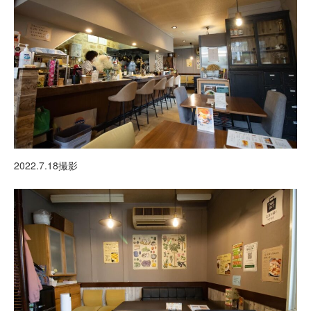
2022.7.18撮影