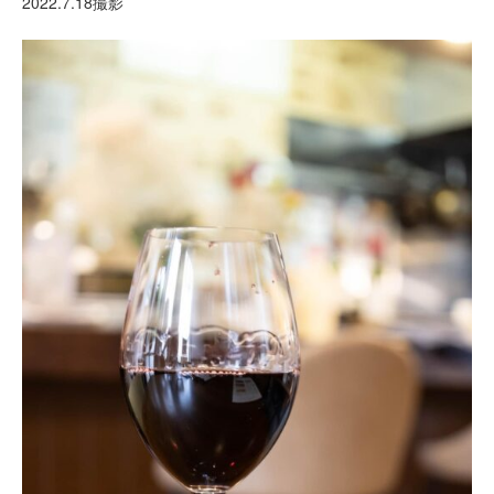
2022.7.18撮影