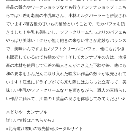
芸品の販売やワークショップなども行うアンテナショップ！こち
らでは江差町老舗の牛乳屋さん、小林ミルクパーラーも併設され
ています♪稽古後の甘いもの補給ということで、モカパフェを頂
きました！牛乳も美味いし、ソフトクリームたっぷりのパフェも
やっぱり美味い！クセが無く飽きの来ない甘さが絶妙なバランス
で、美味いんですよね♪ソフトクリームにパフェ、他にもおやき
も販売しているのでお勧めです！そしてカンナヅキの方は、地場
産の木材を使用して江差の職人さんがこさえた下駄や箸、他にも
和の要素をふんだんに取り入れた幅広い作品の数々が販売されて
います！江差にドライブがてら来た際にはふらっと立寄って、美
味しい牛乳やソフトクリームなどを頂きながら、職人の素晴らし
い作品に触れて、江差の工芸品の良さを体感してみてください♪
木どりや カンナヅキ
詳しい情報はこちらから↓
※北海道江差町の観光情報ポータルサイト