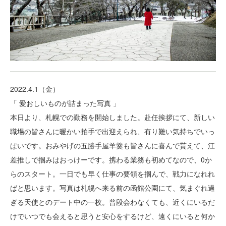
2022.4.1（金）
「 愛おしいものが詰まった写真 」
本日より、札幌での勤務を開始しました。赴任挨拶にて、新しい
職場の皆さんに暖かい拍手で出迎えられ、有り難い気持ちでいっ
ぱいです。おみやげの五勝手屋羊羹も皆さんに喜んで貰えて、江
差推しで掴みはおっけーです。携わる業務も初めてなので、0か
らのスタート。一日でも早く仕事の要領を掴んで、戦力になれれ
ばと思います。写真は札幌へ来る前の函館公園にて、気まぐれ過
ぎる天使とのデート中の一枚。普段会わなくても、近くにいるだ
けでいつでも会えると思うと安心をするけど、遠くにいると何か