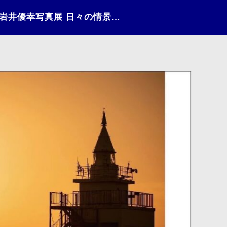
日々の情景（2022）〜岩井優幸写真展 日々の情景 〜江差の夕陽〜〜