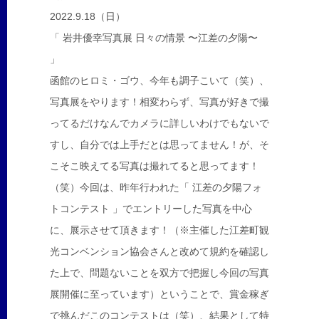
2022.9.18（日）
「 岩井優幸写真展 日々の情景 〜江差の夕陽〜
」
函館のヒロミ・ゴウ、今年も調子こいて（笑）、
写真展をやります！相変わらず、写真が好きで撮
ってるだけなんでカメラに詳しいわけでもないで
すし、自分では上手だとは思ってません！が、そ
こそこ映えてる写真は撮れてると思ってます！
（笑）今回は、昨年行われた「 江差の夕陽フォ
トコンテスト 」でエントリーした写真を中心
に、展示させて頂きます！（※主催した江差町観
光コンベンション協会さんと改めて規約を確認し
た上で、問題ないことを双方で把握し今回の写真
展開催に至っています）ということで、賞金稼ぎ
で挑んだこのコンテストは（笑）、結果として特