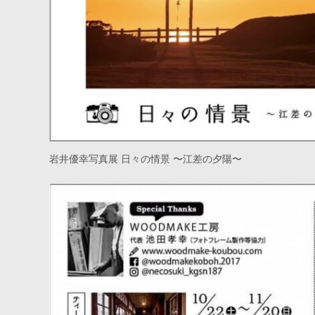
岩井優幸写真展 日々の情景 〜江差の夕陽〜