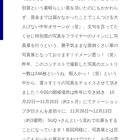
別賞という素晴らしい賞を頂いたのにもかかわら
ず、賞金までは届かなかったことでこんつける大
人げない中年オサーンが（笑）、文句を言ってた
くせに特別賞の写真をフライヤーのメインにし写
真展を行うという、勝手気ままな面倒くさい輩の
写真展となっております！イメージ悪っ！（笑）
昨年、このコンテストで撮影した写真のエントリ
ー数は246枚というね、暇人かっ！（笑）という
中から、選りすぐりの写真をチョイスさせて頂き
ました！今回の開催場所は昨年に引き続き、10
月22日〜11月20日（約1ヶ月）にてティーショッ
プ夕日さんを皮切りに、11月26日〜12月13日
（約3週間） SUQ +さんという流れで出展をする
ことになっています！前回同様に、写真展とは言
ってもがっちり展示するわけではなく、お店の雰