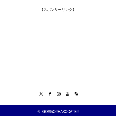
【スポンサーリンク】
Twitter
Facebook
Instagram
Tumblr
RSS
©
GO!!GO!!HAKODATE!!