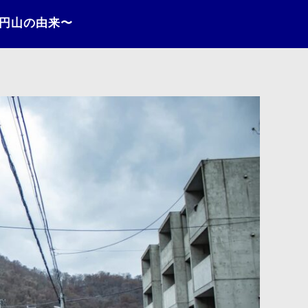
〜円山の由来〜