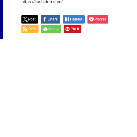
https://kushidori.com/
Post
Share
Hatena
Pocket
RSS
feedly
Pin it