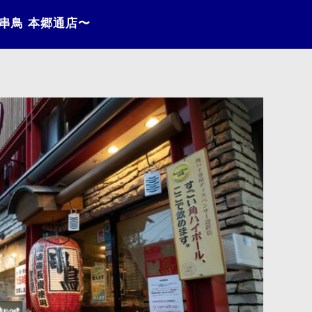
〜串鳥 本郷通店〜