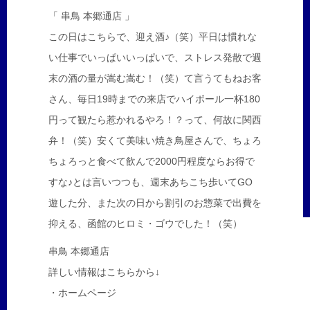
「 串鳥 本郷通店 」
この日はこちらで、迎え酒♪（笑）平日は慣れな
い仕事でいっぱいいっぱいで、ストレス発散で週
末の酒の量が嵩む嵩む！（笑）て言うてもねお客
さん、毎日19時までの来店でハイボール一杯180
円って観たら惹かれるやろ！？って、何故に関西
弁！（笑）安くて美味い焼き鳥屋さんで、ちょろ
ちょろっと食べて飲んで2000円程度ならお得で
すな♪とは言いつつも、週末あちこち歩いてGO
遊した分、また次の日から割引のお惣菜で出費を
抑える、函館のヒロミ・ゴウでした！（笑）
串鳥 本郷通店
詳しい情報はこちらから↓
・ホームページ