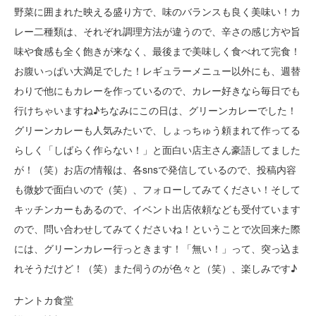
野菜に囲まれた映える盛り方で、味のバランスも良く美味い！カ
レー二種類は、それぞれ調理方法が違うので、辛さの感じ方や旨
味や食感も全く飽きが来なく、最後まで美味しく食べれて完食！
お腹いっぱい大満足でした！レギュラーメニュー以外にも、週替
わりで他にもカレーを作っているので、カレー好きなら毎日でも
行けちゃいますね♪ちなみにこの日は、グリーンカレーでした！
グリーンカレーも人気みたいで、しょっちゅう頼まれて作ってる
らしく「しばらく作らない！」と面白い店主さん豪語してました
が！（笑）お店の情報は、各snsで発信しているので、投稿内容
も微妙で面白いので（笑）、フォローしてみてください！そして
キッチンカーもあるので、イベント出店依頼なども受付ています
ので、問い合わせしてみてくださいね！ということで次回来た際
には、グリーンカレー行っときます！「無い！」って、突っ込ま
れそうだけど！（笑）また伺うのが色々と（笑）、楽しみです♪
ナントカ食堂