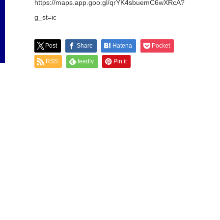
https://maps.app.goo.gl/qrYK4sbuemC6wXRcA?
g_st=ic
Post
Share
Hatena
Pocket
RSS
feedly
Pin it