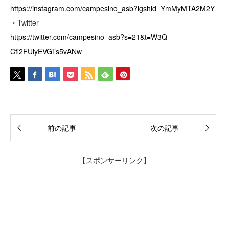
https://instagram.com/campesino_asb?igshid=YmMyMTA2M2Y=
・Twitter
https://twitter.com/campesino_asb?s=21&t=W3Q-
Cfi2FUiyEVGTs5vANw
前の記事
次の記事
【スポンサーリンク】