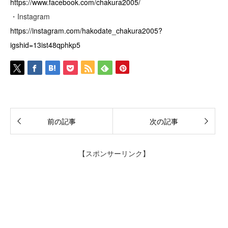
https://www.facebook.com/chakura2005/
・Instagram
https://instagram.com/hakodate_chakura2005?
igshid=13ist48qphkp5
前の記事
次の記事
【スポンサーリンク】