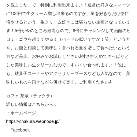
を観ました」で、特別に利用出来ますよ！通常は好きなスィーツ
に100円で生クリーム増し出来るのですが、量を好きなだけ倍に
増やせるという、生クリーム好きには堪らない企画となっていま
す！5倍が今のところ最高なので、6倍にチャレンジして函館のヒ
ロミ・ゴウを超えてやる！（ハードル低いですが！笑）という方
や、お腹と相談して美味しく食べれる量を増して食べたいという
方など是非、お好みでお試しください♪甘さ控えめでさっぱりと
した美味しい生クリームなので、すいすい食べれますよ！他に
も、駄菓子コーナーやアクセサリーブースなども人気なので、美
味しいものを頂きながら併せて是非、ご利用ください♪
カフェ 茶蔵（チャクラ）
詳しい情報はこちらから↓
・ホームページ
https://chakura.webnode.jp/
・Facebook