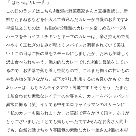
「 はらっぱカレー店 」
この日のランチはこちら♪近郊の野菜農家さんと直接提携し、新
鮮なたまねぎなどを仕入れて煮込んだカレーが自慢のお店です♪
早速注文したのは、お勧めの2種類のカレーを楽しめるハーフ&
ハーフをチョイス！チキンとキーマのカレーは、辛さ控えめで食
べやすく玉ねぎの甘みが程よくスパイスと調和されていて美味
い！この日はご飯の量をスモールにしましたが、お米も美味しく
沢山食べられちゃう、魅力的なカレーでした♪通し営業をしてい
るので、お洒落で落ち着く空間なので、これまた拘りの甘いもの
や飲み物を頂きながら、昼下がりに利用するのも良いかもですね
♪カレーは、もちろんテイクアウト可能です！そうそう、たまた
ま居合わせた素敵なレイデーのお客さん、カレーをパシャパシャ
異常に撮る（笑）イケてる中年エロキャメラマンのオサーンに
「私のカレーも撮られますか」と笑顔で声をかけて頂き、ありが
とうございました！とても嬉しかったです♪そんなお客さん同士
でも、自然と話せちゃう雰囲気の素敵なカレー屋さん♪熊の木彫