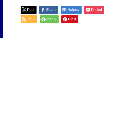
Post
Share
Hatena
Pocket
RSS
feedly
Pin it