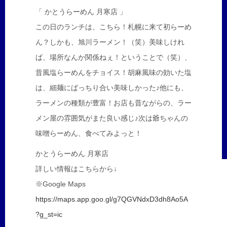
「 かとうらーめん 月寒店 」
この日のランチは、こちら！札幌に来て初らーめ
ん？しかも、旭川ラーメン！（笑）美味しけれ
ば、場所なんか関係ねぇ！ということで（笑）、
昔風塩らーめんをチョイス！胡麻風味の効いた塩
は、細麺にばっちり合い美味しかった♪他にも、
ラーメンの種類が豊富！お店も昔ながらの、ラー
メン屋の雰囲気がまた良い感じ♪次は爺ちゃんの
味噌らーめん、食べてみよっと！
かとうらーめん 月寒店
詳しい情報はこちらから↓
※Google Maps
https://maps.app.goo.gl/g7QGVNdxD3dh8Ao5A
?g_st=ic