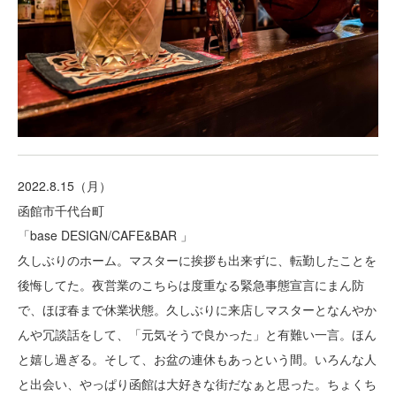
2022.8.15（月）
函館市千代台町
「base DESIGN/CAFE&BAR 」
久しぶりのホーム。マスターに挨拶も出来ずに、転勤したことを
後悔してた。夜営業のこちらは度重なる緊急事態宣言にまん防
で、ほぼ春まで休業状態。久しぶりに来店しマスターとなんやか
んや冗談話をして、「元気そうで良かった」と有難い一言。ほん
と嬉し過ぎる。そして、お盆の連休もあっという間。いろんな人
と出会い、やっぱり函館は大好きな街だなぁと思った。ちょくち