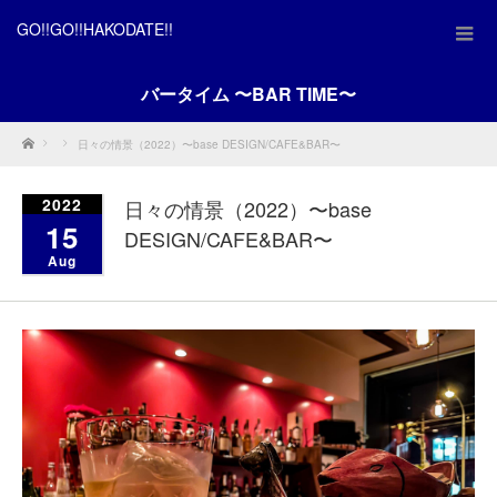
GO!!GO!!HAKODATE!!
バータイム 〜BAR TIME〜
Home
日々の情景（2022）〜base DESIGN/CAFE&BAR〜
2022
日々の情景（2022）〜base
15
DESIGN/CAFE&BAR〜
Aug