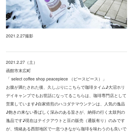
2021.2.27撮影
2021.2.27（土）
函館市末広町
「 select coffee shop peacepiece （ピースピース）」
お腹が満たされた後、久しぶりにこちらで珈琲タイム♪大沼ホリ
デイキャンプでもお世話になってるこちらは、珈琲専門店として
営業しています♪自家焙煎のハコダテマウンテンは、人気の逸品
♪飽きの来ない香ばしく深みのある旨さが、納得の行く太鼓判の
逸品です♪現在はテイクアウトと豆の販売（通販有り）のみです
が、情緒ある西部地区で一息つきながら珈琲を味わうのも良いで