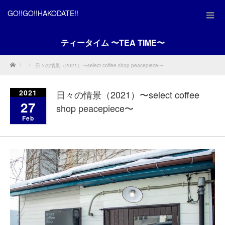
GO!!GO!!HAKODATE!!
ティータイム 〜TEA TIME〜
Home
日々の情景（2021）〜select coffee shop peacepiece〜
2021
日々の情景（2021）〜select coffee
27
shop peacepiece〜
Feb