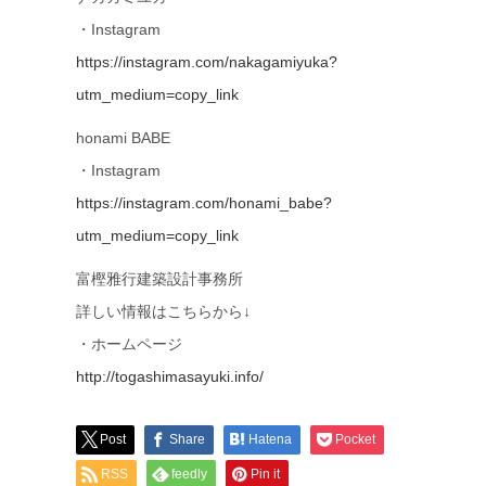
・Instagram
https://instagram.com/nakagamiyuka?
utm_medium=copy_link
honami BABE
・Instagram
https://instagram.com/honami_babe?
utm_medium=copy_link
富樫雅行建築設計事務所
詳しい情報はこちらから↓
・ホームページ
http://togashimasayuki.info/
Post
Share
Hatena
Pocket
RSS
feedly
Pin it