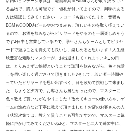
店内のビンテージ家具は、老舗家具屋Faberさんが取り扱ってい
る品物で、購入も可能です！値札が付いてますので、興味のある
方は確認してみてください！レコードも置いてたりと、音響も
BGMもGOOD♪ビールやおつまみも、珍しいものを取り揃えてい
るので、お酒を飲みながらビリヤードをやるのも一層楽しめそう
です♪日中も営業しているので、学生さんもゲームとしてビリヤ
ードで遊ぶことを覚えても良いし、楽しめると思います！人生経
験豊富な素敵なマスターが、お出迎えしてくれますよ♪この日
は、とりあえずご挨拶ということで珈琲を飲みながら、色々お話
しを伺い楽しく過ごさせて頂きました♪そして、若い頃一時期や
っていたビリヤードを思い出すべく、日を改めて挑戦して来まし
た！ちょうど夕方で、お客さんも居なかったので、マスターに
色々教えて貰いながらやりました！改めてキューの使い方や、ゲ
ームの進め方など丁寧に教えて頂きました！お店のお客さんの入
り状況次第では、教えて貰うことも可能ですので、マスターに気
軽に声かけてみてくださいね♪と、マスターと二人で練習中に、