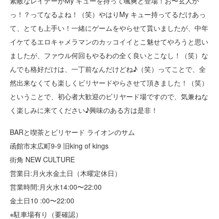
素敵なレイデーがMy キューを持って颯爽と登場！お〜玄人か
っ！？ってなるよね！（笑）やはりMy キュー持ってるだけあっ
て、とても上手い！一緒にゲームをやらせて貰いましたが、中年
イケてるエロキャメラマンのカッコイイとこ魅せてやろうと思い
ましたが、ファウル何回もやるわの全く良いとこなし！（笑）な
んでも格好だけは、一丁前なんだけどね♪（笑）ってことで、全
然出来なくても楽しくビリヤードやらさせて頂きました！（笑）
ということで、初心者大歓迎のビリヤード場ですので、気兼ねな
く楽しみに来てください♪興味のある方は是非！
BARと喫茶とビリヤード ライオンのサム
函館市末広町9-9 旧king of kings
街角 NEW CULTURE
営業日:月火水金土日（木曜定休日）
営業時間:月火水14:00〜22:00
金土日10 :00〜22:00
※駐車場有り（要確認）