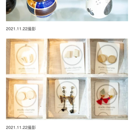
2021.11.22撮影
2021.11.22撮影