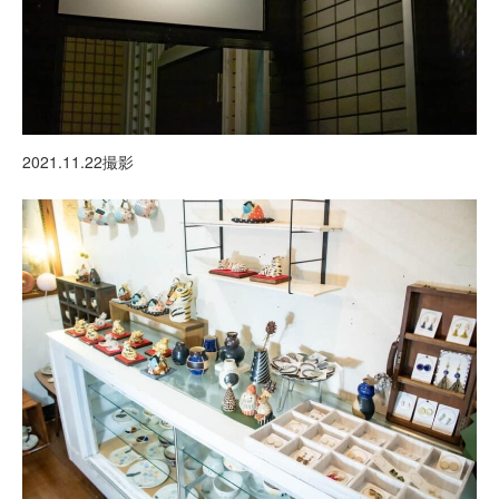
2021.11.22撮影