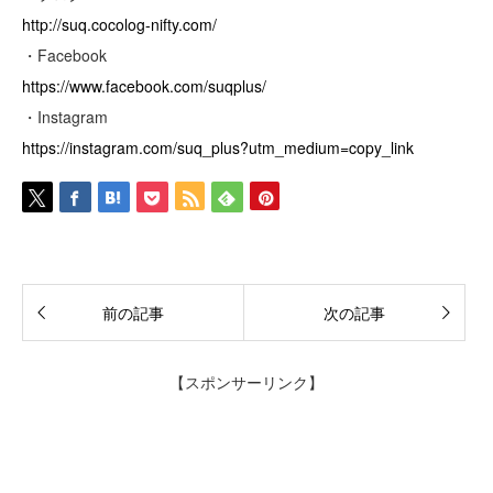
http://suq.cocolog-nifty.com/
・Facebook
https://www.facebook.com/suqplus/
・Instagram
https://instagram.com/suq_plus?utm_medium=copy_link
前の記事
次の記事
【スポンサーリンク】