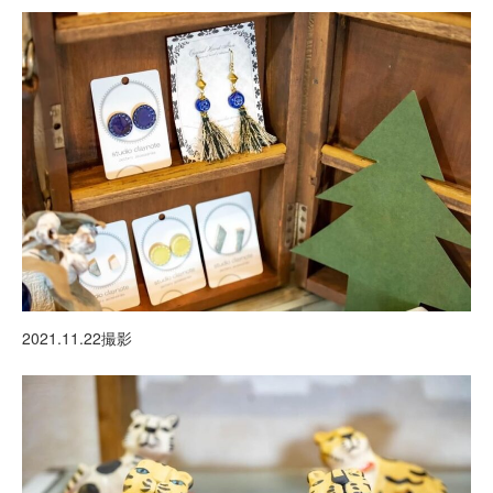
2021.11.22撮影