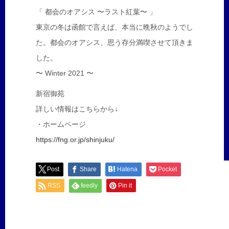
「 都会のオアシス 〜ラスト紅葉〜 」
東京の冬は函館で言えば、本当に晩秋のようでし
た。都会のオアシス、思う存分満喫させて頂きま
した。
〜 Winter 2021 〜
新宿御苑
詳しい情報はこちらから↓
・ホームページ
https://fng.or.jp/shinjuku/
Post
Share
Hatena
Pocket
RSS
feedly
Pin it