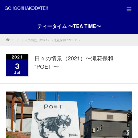
GO!!GO!!HAKODATE!!
ティータイム 〜TEA TIME〜
Home
日々の情景（2021）〜滝花保和 “POET”〜
2021
日々の情景（2021）〜滝花保和
3
“POET”〜
Jul