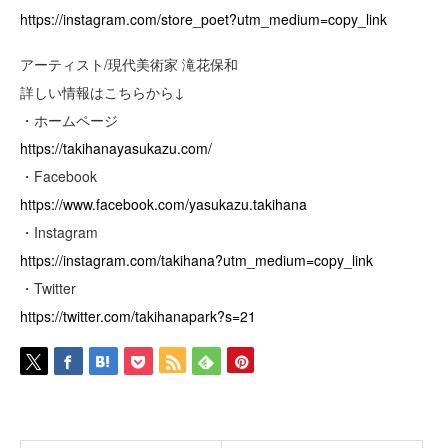
https://instagram.com/store_poet?utm_medium=copy_link
アーティスト/現代美術家 滝花保和
詳しい情報はこちらから↓
・ホームページ
https://takihanayasukazu.com/
・Facebook
https://www.facebook.com/yasukazu.takihana
・Instagram
https://instagram.com/takihana?utm_medium=copy_link
・Twitter
https://twitter.com/takihanapark?s=21