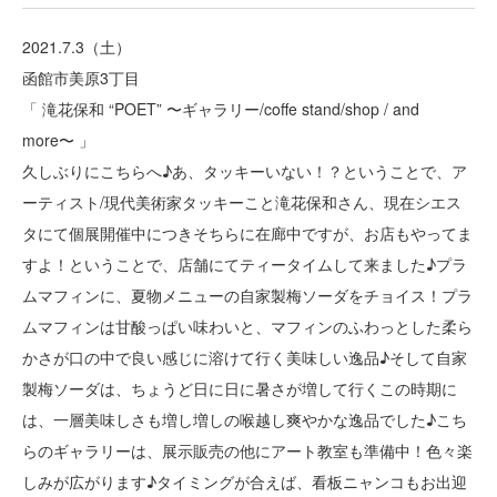
2021.7.3（土）
函館市美原3丁目
「 滝花保和 “POET” 〜ギャラリー/coffe stand/shop / and
more〜 」
久しぶりにこちらへ♪あ、タッキーいない！？ということで、ア
ーティスト/現代美術家タッキーこと滝花保和さん、現在シエス
タにて個展開催中につきそちらに在廊中ですが、お店もやってま
すよ！ということで、店舗にてティータイムして来ました♪プラ
ムマフィンに、夏物メニューの自家製梅ソーダをチョイス！プラ
ムマフィンは甘酸っぱい味わいと、マフィンのふわっとした柔ら
かさが口の中で良い感じに溶けて行く美味しい逸品♪そして自家
製梅ソーダは、ちょうど日に日に暑さが増して行くこの時期に
は、一層美味しさも増し増しの喉越し爽やかな逸品でした♪こち
らのギャラリーは、展示販売の他にアート教室も準備中！色々楽
しみが広がります♪タイミングが合えば、看板ニャンコもお出迎