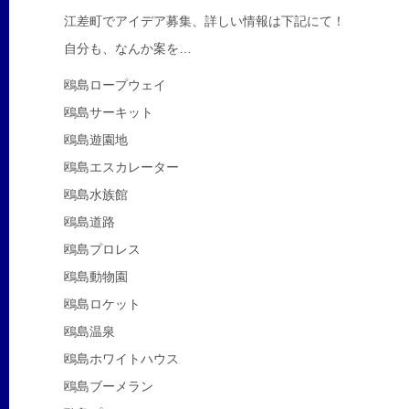
江差町でアイデア募集、詳しい情報は下記にて！
自分も、なんか案を…
鴎島ロープウェイ
鴎島サーキット
鴎島遊園地
鴎島エスカレーター
鴎島水族館
鴎島道路
鴎島プロレス
鴎島動物園
鴎島ロケット
鴎島温泉
鴎島ホワイトハウス
鴎島ブーメラン