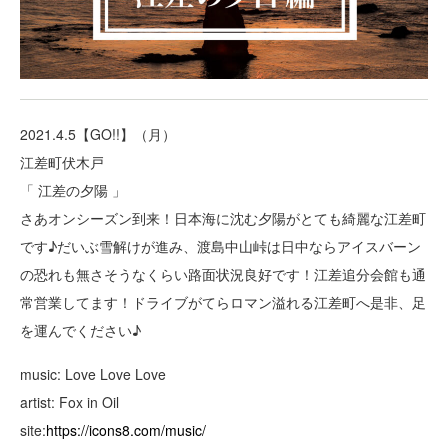
2021.4.5【GO!!】（月）
江差町伏木戸
「 江差の夕陽 」
さあオンシーズン到来！日本海に沈む夕陽がとても綺麗な江差町
です♪だいぶ雪解けが進み、渡島中山峠は日中ならアイスバーン
の恐れも無さそうなくらい路面状況良好です！江差追分会館も通
常営業してます！ドライブがてらロマン溢れる江差町へ是非、足
を運んでください♪
music: Love Love Love
artist: Fox in Oil
site:
https://icons8.com/music/