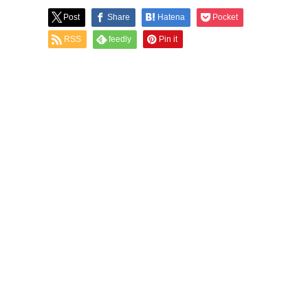
Post
Share
Hatena
Pocket
RSS
feedly
Pin it