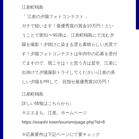
江差町鴎島
「 江差の夕陽フォトコンテスト 」
ガチで狙います！最優秀賞の賞金10万円！とい
うことで第91〜95弾は、江差町鴎島にて沈む夕
陽を撮影！夕焼けに染まる雲も素晴らしい光景で
す！夕陽フォトコンテストは年内中の応募を受付
てますので、我こそは！と思う方は是非、江差に
出掛けて夕陽撮影トライしてください♪江差の美
しい夕陽をPRして、目指せ最優秀賞10万円！
江差町鴎島
詳しい情報はこちらから↓
※エエまち、江差。ホームページ
https://esashi.town/tourism/page.php?id=8
※応募要件は下記ページにて要チェック