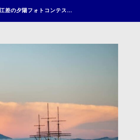
日々の情景（2021）〜江差の夕陽フォトコンテストNo.91〜95〜