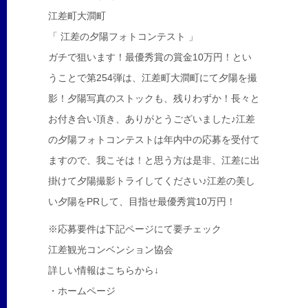
江差町大澗町
「 江差の夕陽フォトコンテスト 」
ガチで狙います！最優秀賞の賞金10万円！とい
うことで第254弾は、江差町大澗町にて夕陽を撮
影！夕陽写真のストックも、残りわずか！長々と
お付き合い頂き、ありがとうございました♪江差
の夕陽フォトコンテストは年内中の応募を受付て
ますので、我こそは！と思う方は是非、江差に出
掛けて夕陽撮影トライしてください♪江差の美し
い夕陽をPRして、目指せ最優秀賞10万円！
※応募要件は下記ページにて要チェック
江差観光コンベンション協会
詳しい情報はこちらから↓
・ホームページ