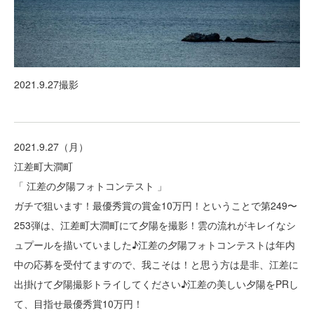
2021.9.27撮影
2021.9.27（月）
江差町大澗町
「 江差の夕陽フォトコンテスト 」
ガチで狙います！最優秀賞の賞金10万円！ということで第249〜
253弾は、江差町大澗町にて夕陽を撮影！雲の流れがキレイなシ
ュプールを描いていました♪江差の夕陽フォトコンテストは年内
中の応募を受付てますので、我こそは！と思う方は是非、江差に
出掛けて夕陽撮影トライしてください♪江差の美しい夕陽をPRし
て、目指せ最優秀賞10万円！