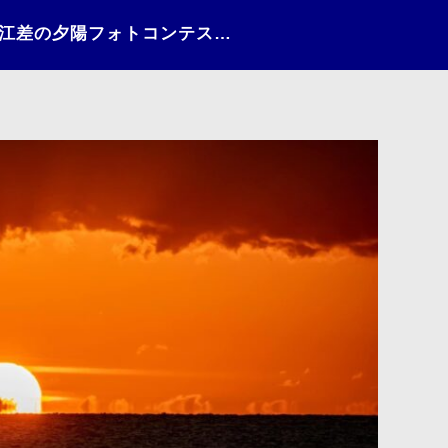
日々の情景（2021）〜江差の夕陽フォトコンテストNo.221〜