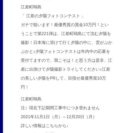
江差町鴎島
「 江差の夕陽フォトコンテスト 」
ガチで狙います！最優秀賞の賞金10万円！とい
うことで第221弾は、江差町鴎島にて沈む夕陽を
撮影！日本海に溶けて行く夕陽の中に、雲がぷか
ぷかと♪夕陽フォトコンテストは年内中の応募を
受付てますので、我こそは！と思う方は是非、江
差に出掛けて夕陽撮影トライしてください♪江差
の美しい夕陽をPRして、目指せ最優秀賞10万
円！
江差町鴎島
注）現在下記期間工事中につき登れません
2021年11月1日（月）～12月20日（月）
詳しい情報はこちらから↓