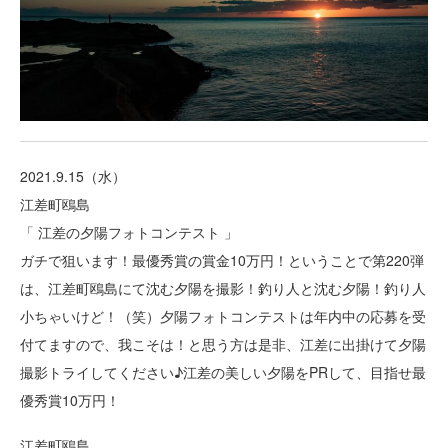
2021.9.15（水）
江差町鴎島
「 江差の夕陽フォトコンテスト 」
ガチで狙います！最優秀賞の賞金10万円！ということで第220弾
は、江差町鴎島にて沈む夕陽を撮影！釣り人と沈む夕陽！釣り人
小ちゃいけど！（笑）夕陽フォトコンテストは年内中の応募を受
付てますので、我こそは！と思う方は是非、江差に出掛けて夕陽
撮影トライしてください♪江差の美しい夕陽をPRして、目指せ最
優秀賞10万円！
江差町鴎島