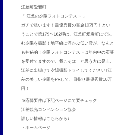
江差町愛宕町
「 江差の夕陽フォトコンテスト 」
ガチで狙います！最優秀賞の賞金10万円！とい
うことで第179〜182弾は、江差町愛宕町にて沈
む夕陽を撮影！地平線に浮かぶ低い雲が、なんと
も神秘的！夕陽フォトコンテストは年内中の応募
を受付てますので、我こそは！と思う方は是非、
江差に出掛けて夕陽撮影トライしてください♪江
差の美しい夕陽をPRして、目指せ最優秀賞10万
円！
※応募要件は下記ページにて要チェック
江差観光コンベンション協会
詳しい情報はこちらから↓
・ホームページ