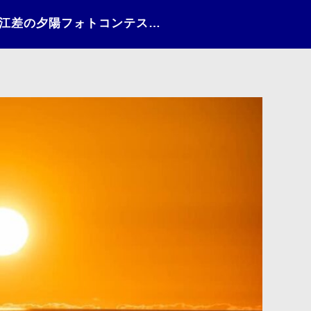
日々の情景（2021）〜江差の夕陽フォトコンテストNo.179〜182〜