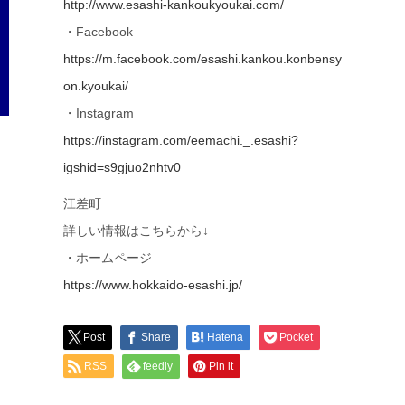
http://www.esashi-kankoukyoukai.com/
・Facebook
https://m.facebook.com/esashi.kankou.konbensy
on.kyoukai/
・Instagram
https://instagram.com/eemachi._.esashi?
igshid=s9gjuo2nhtv0
江差町
詳しい情報はこちらから↓
・ホームページ
https://www.hokkaido-esashi.jp/
Post
Share
Hatena
Pocket
RSS
feedly
Pin it