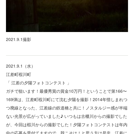
2021.9.1撮影
2021.9.1（水）
江差町椵川町
「 江差の夕陽フォトコンテスト 」
ガチで狙います！最優秀賞の賞金10万円！ということで第166〜
169弾は、江差町椵川町にて沈む夕陽を撮影！2014年惜しまれつ
つ廃線となった、江差線の鉄道橋と共に！ノスタルジー感が半端
ない光景が広がっていました♪ いつもは古櫃川からの撮影でした
が、今回は椵川からの撮影でした！夕陽フォトコンテストは年内
中の応募を受付てますので、我こそは！と思う方は是非、江差に