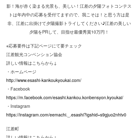
影！海が赤く染まる光景も、美しい！江差の夕陽フォトコンテス
トは年内中の応募を受付てますので、我こそは！と思う方は是
非、江差に出掛けて夕陽撮影トライしてください♪江差の美しい
夕陽をPRして、目指せ最優秀賞10万円！
※応募要件は下記ページにて要チェック
江差観光コンベンション協会
詳しい情報はこちらから↓
・ホームページ
http://www.esashi-kankoukyoukai.com/
・Facebook
https://m.facebook.com/esashi.kankou.konbensyon.kyoukai/
・Instagram
https://instagram.com/eemachi._.esashi?igshid=s9gjuo2nhtv0
江差町
詳しい情報はこちらから↓