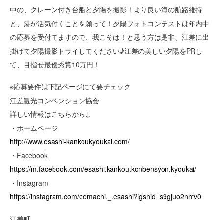
中の、クレーン付き台船と夕陽を撮影！より良い海の航路維持
と、港が活気付くことを願って！夕陽フォトコンテストは年内中
の応募を受付てますので、我こそは！と思う方は是非、江差に出
掛けて夕陽撮影トライしてください♪江差の美しい夕陽をPRし
て、目指せ最優秀賞10万円！
※応募要件は下記ページにて要チェック
江差観光コンベンション協会
詳しい情報はこちらから↓
・ホームページ
http://www.esashi-kankoukyoukai.com/
・Facebook
https://m.facebook.com/esashi.kankou.konbensyon.kyoukai/
・Instagram
https://instagram.com/eemachi._.esashi?igshid=s9gjuo2nhtv0
江差町