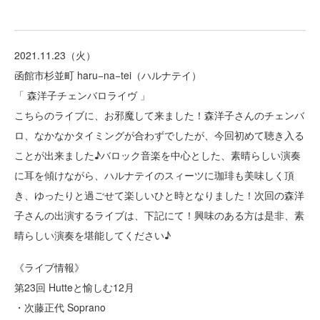
2021.11.23（火）
函館市杉並町 haru−na−tei（ハルナテイ）
「 森洋子チェンバロライヴ 」
こちらのライブに、お邪魔して来ました！森洋子さんのチェンバ
ロ、なかなかタイミングが合わずでしたが、今回初めて聴き入る
ことが出来ました♪バロック音楽を中心とした、素晴らしい演奏
に耳を傾けながら、ハルナテイのスィーツに珈琲も美味しく頂
き、ゆったりと過ごせて楽しいひと時となりました！次回の森洋
子さんの出演するライブは、下記にて！興味のある方は是非、素
晴らしい演奏を堪能してください♪
《ライブ情報》
第23回 Hutteと愉しむ12月
・次藤正代 Soprano