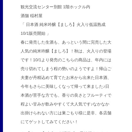
観光交流センター別館 1階ホックル内
酒舗 稲村屋
「 日本酒 純米吟醸【ましろ】火入り低温熟成
10/1販売開始 」
春に発売した生酒も、あっという間に完売した大
人気の純米吟醸【ましろ】！秋は、火入りの登場
です！10/1より発売のこちらの商品は、年内には
売り切れてしまう程の勢いのようですよ！帰山ご
夫妻が丹精込めて育てたお米から出来た日本酒、
今年もさらに美味しくなって帰って来ました♪日
本酒が苦手な方でも、香りの良さとフルーティで
程よい甘みが飲みやすくて大人気です♪なかなか
出掛けられない方には巣ごもり様に是非、各店舗
にてゲットしてみてください！