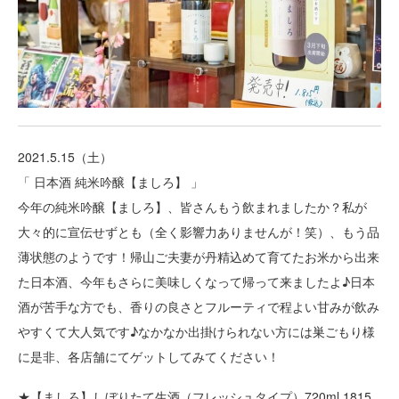
2021.5.15（土）
「 日本酒 純米吟醸【ましろ】 」
今年の純米吟醸【ましろ】、皆さんもう飲まれましたか？私が
大々的に宣伝せずとも（全く影響力ありませんが！笑）、もう品
薄状態のようです！帰山ご夫妻が丹精込めて育てたお米から出来
た日本酒、今年もさらに美味しくなって帰って来ましたよ♪日本
酒が苦手な方でも、香りの良さとフルーティで程よい甘みが飲み
やすくて大人気です♪なかなか出掛けられない方には巣ごもり様
に是非、各店舗にてゲットしてみてください！
★【ましろ】しぼりたて生酒（フレッシュタイプ）720ml 1815