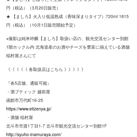
円（税込）（3月20日販売）
★ 【ましろ】火入り低温熟成（香味深まりタイプ）720ml 1815
円（税込）（10月1日販売開始予定）
※撮影は純米吟醸【ましろ】取扱い店の、観光交流センター別館
1階ホックル内 北海道産のお酒やチーズを豊富に揃えている酒舗
稲村屋さんにて
《《《《《 各取扱店はこちら 》》》》》
『各5店舗、通販可能』
・酒ブティック 越前屋
函館市万代町16-25
https://www.etizenya.jp/
・酒舗 稲村屋
北斗市市渡1丁目1-7 北斗市観光交流センター別館1F
http://syuho-inamuraya.com/