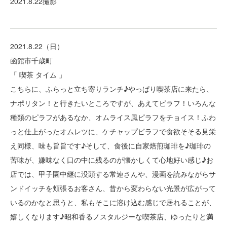
2021.8.22撮影
2021.8.22（日）
函館市千歳町
「 喫茶 タイム 」
こちらに、ふらっと立ち寄りランチ♪やっぱり喫茶店に来たら、
ナポリタン！と行きたいところですが、あえてピラフ！いろんな
種類のピラフがあるなか、オムライス風ピラフをチョイス！ふわ
っと仕上がったオムレツに、ケチャップピラフで食欲そそる見栄
え同様、味も旨旨です♪そして、食後に自家焙煎珈琲を♪珈琲の
苦味が、嫌味なく口の中に残るのが懐かしくて心地好い感じ♪お
店では、甲子園中継に没頭する常連さんや、漫画を読みながらサ
ンドイッチを頬張るお客さん、昔から変わらない光景が広がって
いるのかなと思うと、私もそこに溶け込む感じで居れることが、
嬉しくなります♪昭和香るノスタルジーな喫茶店、ゆったりと満