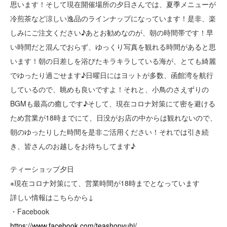
思います！そして現在開催場所の夕日さんでは、夏季メニューが
冷煎茶など涼しい逸品のラインナップになっています！是非、楽
しみにご注文ください♪あとお勧めなのが、朝の時間帯です！早
い時間だと混んでおらず、ゆっくり写真を観れる時間があると思
います！朝の日差しを浴びたキラキラしている海が、とても綺麗
でゆったり過ごせます♪日曜日にはヨットが多数、函館湾を航行
しているので、眺めも良いですよ！それと、小鳥のさえずりの
BGMも最高の癒しです♪そして、現在コロナ対策にて密を避ける
ため営業が18時までにて、日没がお店の中からは観れないので、
朝のゆったりした時間を是非ご活用ください！それでは引き続
き、皆さんのお越しをお待ちしてます♪
ティーショップ夕日
※現在コロナ対策にて、営業時間が18時までとなっています
詳しい情報はこちらから↓
・Facebook
https://www.facebook.com/teashopyuhi/