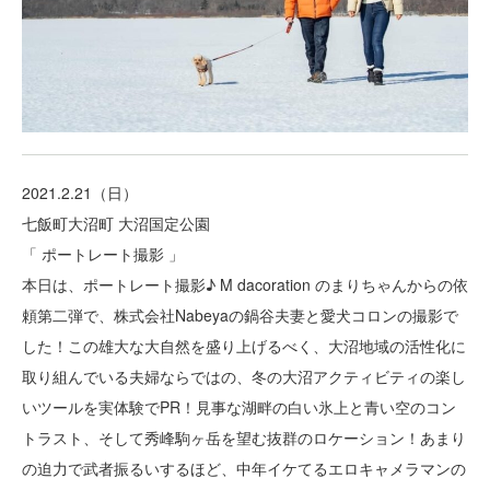
2021.2.21（日）
七飯町大沼町 大沼国定公園
「 ポートレート撮影 」
本日は、ポートレート撮影♪ M dacoration のまりちゃんからの依
頼第二弾で、株式会社Nabeyaの鍋谷夫妻と愛犬コロンの撮影で
した！この雄大な大自然を盛り上げるべく、大沼地域の活性化に
取り組んでいる夫婦ならではの、冬の大沼アクティビティの楽し
いツールを実体験でPR！見事な湖畔の白い氷上と青い空のコン
トラスト、そして秀峰駒ヶ岳を望む抜群のロケーション！あまり
の迫力で武者振るいするほど、中年イケてるエロキャメラマンの