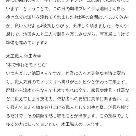
います！ということで、この日の珈琲ブレイクは池田さん自ら、
挽き立ての珈琲を淹れてくれました♪仕事の合間のいっぷく休み
が、良いんだよぇ♪談笑しながら、美味しく頂きました！そんな
感じで、池田さんと二人で製作を楽しみながら、写真展に向けて
準備を進めています♪
木工職人 池田孝幸
”木で作れるモノなら”
いつも楽しい池田さんですが、作業に入ると真剣な表情に変わ
り、職人気質のモノづくりへ拘りがヒシヒシと伝わって来ます。
廃材から流木からなんでも木であれば全て、家具や建具・什器な
どに変えてしまう技術力。依頼者への要望に真摯に向き合い、よ
り喜んで貰える物を造り上げる職人としての生き様。道具を観て
るだけで、その情熱を感じ取ることが出来ます。この投稿でより
多くの方に知って貰いたい、木工職人の一人です。