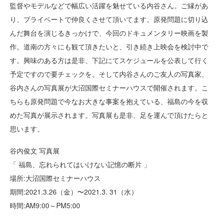
監督やモデルなどで幅広い活躍を魅せている内谷さん。ご縁があ
り、プライベートで仲良くさせて頂いてます。原発問題に切り込
んだ舞台を演じるきっかけで、今回のドキュメンタリー映画を製
作。道南の方々にも観て頂きたいと、引き続き上映会を検討中で
す。興味のある方は是非、下記にてスケジュールを公表して行く
予定ですので要チェックを。そして内谷さんのご友人の写真家、
谷内さんの写真展が大沼国際セミナーハウスで開催されます。こ
ちらも原発問題で今なお大きな事案を抱えている、福島の今を収
めた写真が展示されます。写真展も是非、足を運んで頂けたらと
思います。
谷内俊文 写真展
「 福島、忘れられてはいけない記憶の断片 」
場所:大沼国際セミナーハウス
期間:2021.3.26（金）〜2021.3. 31（水）
時間:AM9:00～PM5:00