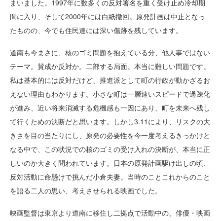
まいました。1997年に数多くの反対署名を重く受け止め冷却期
間に入り、そして2000年には白紙撤回。原発計画は中止となっ
たものの、今でも住民達には深い傷跡を残しています。
道南も今まさに、核のゴミ問題を抱えている分、他人事ではない
テーマ。賛成か反対か。二部する局面。本当に難しい問題です。
私は基本的には反対だけど、推進派として町の行政が動かざるお
えない理由もわかります。小さな町は一層速いスピードで過疎化
が進み、近い将来消滅する危機感も一因にあり、町を未来へ残し
て行くための決断だと思います。しかし3.11により、リスクの大
きさを目の当たりにし、原発の必要性を今一度考えるきっかけと
なる中で、この状況での核のゴミの受け入れの決断が、本当に正
しいのか大きく問われています。日本の原発計画駆け出しの頃、
反対活動に命懸けで挑んだ小倉夫妻。当時のことこれからのこと
を語る二人の思い、考えさせられる映画でした。
映画監督は東京より道南に移住し二拠点で活動中の、俳優・映画