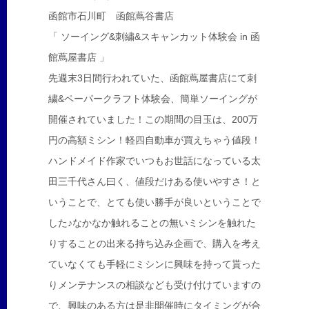
函館市石川町 函館蔦谷書店
「 ソーイング&刺繍&スキャンカット体験会 in 函
館蔦屋書店 」
先週末3日間行われていた、函館蔦屋書店にて刺
繍&ペーパークラフト体験会、簡単ソーイングが
開催されていました！この期間の目玉は、200万
円の高額ミシン！軽四自動車が買えちゃう値段！
ハンドメイド作家でいつもお世話になっている太
田三千代さん曰く、値段だけある使いやすさ！と
いうことで、とても使い勝手が良いということで
した♪なかなか触れることの無いミシンを触れた
りすることの出来る持ち込み企画で、購入を考え
ていなくても手軽にミシンに興味を持って貰った
りメンテナンスの相談なども受け付けていますの
で、興味のある方は是非開催時にタイミングが合