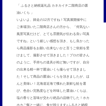
「 ふるさと納税返礼品 カネカイチ二階商店の醤
油いくら 」
いよいよ、師走の12月ですね！写真展開催中に
ご来場頂いた二階商店さんの方から、「何気ない
風景写真だけど、とても雰囲気が伝わる良い写真
ですね」という嬉しい感想を頂き、もし良かった
ら商品撮影をお願い出来ないかと言うご依頼を受
けまして、撮影させて頂きました！プロの皆さん
のように、手持ちの道具が殆ど無いですが、自分
の出来る精一杯で醤油いくら撮らせて頂きまし
た！そして商品の醤油いくらを頂きましたが、ほ
んと美味い！北海道近海で獲れた新鮮な鮭を選
び、色合い完熟度などを吟味した醤油いくらは、
塩の香りと旨味が交わり絶品の品物でした！ホカ
ホカご飯と一緒に、食が捗ります♪ふるさと納税