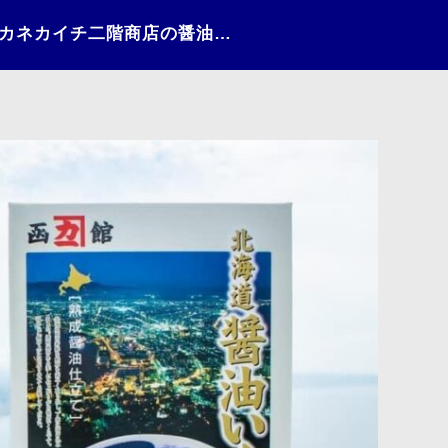
日々の情景（2021）〜カネカイチ二階商店の醤油いくら〜