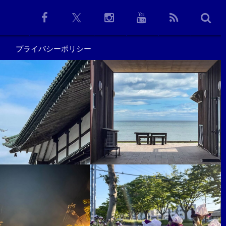
プライバシーポリシー