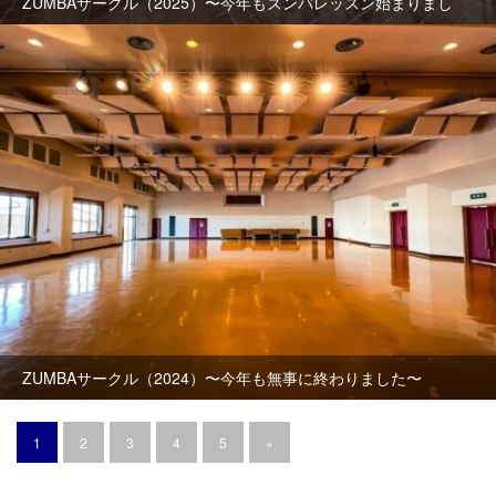
ZUMBAサークル（2025）〜今年もズンバレッスン始まりまし
た〜
ZUMBAサークル（2024）〜今年も無事に終わりました〜
1
2
3
4
5
»