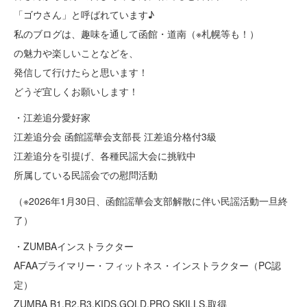
「ゴウさん」と呼ばれています♪
私のブログは、趣味を通して函館・道南（※札幌等も！）
の魅力や楽しいことなどを、
発信して行けたらと思います！
どうぞ宜しくお願いします！
・江差追分愛好家
江差追分会 函館謡華会支部長 江差追分格付3級
江差追分を引提げ、各種民謡大会に挑戦中
所属している民謡会での慰問活動
（※2026年1月30日、函館謡華会支部解散に伴い民謡活動一旦終
了）
・ZUMBAインストラクター
AFAAプライマリー・フィットネス・インストラクター（PC認
定）
ZUMBA B1,R2,R3,KIDS,GOLD,PRO SKILLS,取得